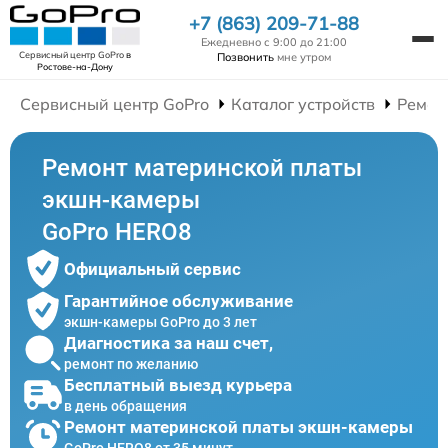
+7 (863) 209-71-88
Ежедневно с 9:00 до 21:00
Сервисный центр GoPro
в
Позвонить
мне утром
Ростове-на-Дону
Сервисный центр GoPro
Каталог устройств
Ремон
Ремонт материнской платы
экшн-камеры
GoPro HERO8
Официальный сервис
Гарантийное обслуживание
экшн-камеры GoPro до 3 лет
Диагностика за наш счет,
ремонт по желанию
Бесплатный выезд курьера
в день обращения
Ремонт материнской платы экшн-камеры
GoPro HERO8 от 35 минут