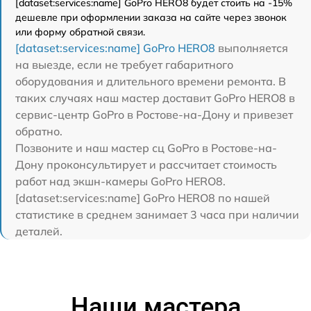
[dataset:services:name] GoPro HERO8 будет стоить на -15%
дешевле при оформлении заказа на сайте через звонок
или форму обратной связи.
[dataset:services:name] GoPro HERO8
выполняется
на выезде, если не требует габаритного
оборудования и длительного времени ремонта. В
таких случаях наш мастер доставит GoPro HERO8 в
сервис-центр GoPro в Ростове-на-Дону и привезет
обратно.
Позвоните и наш мастер сц GoPro в Ростове-на-
Дону проконсультирует и рассчитает стоимость
работ над экшн-камеры GoPro HERO8.
[dataset:services:name] GoPro HERO8 по нашей
статистике в среднем занимает 3 часа при наличии
деталей.
Наши мастера