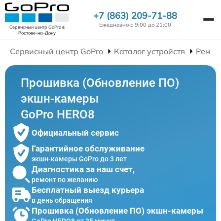
+7 (863) 209-71-88
Ежедневно с 9:00 до 21:00
Сервисный центр GoPro
в
Ростове-на-Дону
Сервисный центр GoPro
Каталог устройств
Ремон
Прошивка (Обновление ПО)
экшн-камеры
GoPro HERO8
Официальный сервис
Гарантийное обслуживание
экшн-камеры GoPro до 3 лет
Диагностика за наш счет,
ремонт по желанию
Бесплатный выезд курьера
в день обращения
Прошивка (Обновление ПО) экшн-камеры
GoPro HERO8 от 35 минут