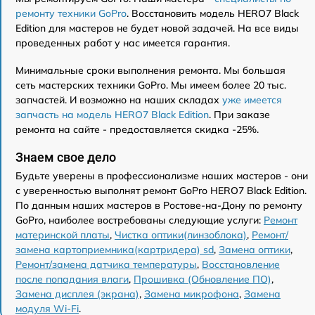
ремонту техники GoPro
. Восстановить модель HERO7 Black
Edition для мастеров не будет новой задачей. На все виды
проведенных работ у нас имеется гарантия.
Минимальные сроки выполнения ремонта. Мы большая
сеть мастерских техники GoPro. Мы имеем более 20 тыс.
запчастей. И возможно на наших складах
уже имеется
запчасть на модель HERO7 Black Edition
. При заказе
ремонта на сайте - предоставляется скидка -25%.
Знаем свое дело
Будьте уверены в профессионализме наших мастеров - они
с уверенностью выполнят ремонт GoPro HERO7 Black Edition.
По данным наших мастеров в Ростове-на-Дону по ремонту
GoPro, наиболее востребованы следующие услуги:
Ремонт
материнской платы
,
Чистка оптики(линзоблока)
,
Ремонт/
замена картоприемника(картридера) sd
,
Замена оптики
,
Ремонт/замена датчика температуры
,
Восстановление
после попадания влаги
,
Прошивка (Обновление ПО)
,
Замена дисплея (экрана)
,
Замена микрофона
,
Замена
модуля Wi-Fi
.