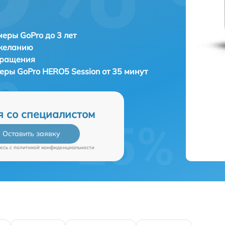
еры GoPro до 3 лет
 желанию
бращения
меры
GoPro HERO5 Session от 35 минут
я со специалистом
Оставить заявку
есь c
политикой конфиденциальности