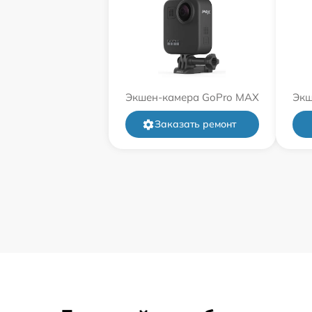
Экшен-камера GoPro MAX
Экш
Заказать ремонт