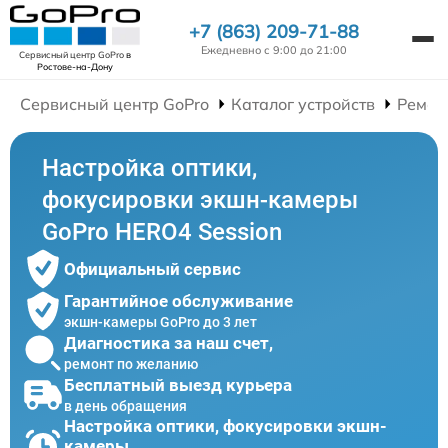
+7 (863) 209-71-88
Ежедневно с 9:00 до 21:00
Сервисный центр GoPro
в
Ростове-на-Дону
Сервисный центр GoPro
Каталог устройств
Ремон
Настройка оптики,
фокусировки экшн-камеры
GoPro HERO4 Session
Официальный сервис
Гарантийное обслуживание
экшн-камеры GoPro до 3 лет
Диагностика за наш счет,
ремонт по желанию
Бесплатный выезд курьера
в день обращения
Настройка оптики, фокусировки экшн-
камеры