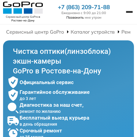
+7 (863) 209-71-88
Ежедневно с 9:00 до 21:00
Сервисный центр GoPro
в
Позвонить
мне утром
Ростове-на-Дону
Сервисный центр GoPro
Каталог устройств
Ремон
Чистка оптики(линзоблока)
экшн-камеры
GoPro в Ростове-на-Дону
Официальный сервис
Гарантийное обслуживание
до 3 лет
Диагностика за наш счет,
ремонт по желанию
Бесплатный выезд курьера
в день обращения
Срочный ремонт
от 35 минут